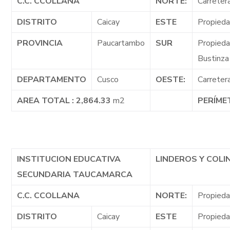
C.C. CCOLLANA
NORTE:
Carreter
DISTRITO
Caicay
ESTE
Propieda
PROVINCIA
Paucartambo
SUR
Propieda
Bustinza
DEPARTAMENTO
Cusco
OESTE:
Carreter
AREA TOTAL : 2,864.33
m2
PERÍME
INSTITUCION EDUCATIVA
LINDEROS Y COL
SECUNDARIA TAUCAMARCA
C.C. CCOLLANA
NORTE:
Propieda
DISTRITO
Caicay
ESTE
Propieda