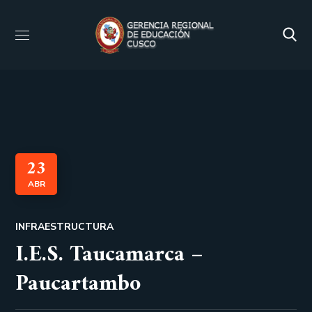
23
ABR
INFRAESTRUCTURA
I.E.S. Taucamarca –
Paucartambo