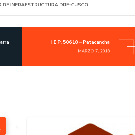
AD DE INFRAESTRUCTURA DRE-CUSCO
arra
I.E.P. 50618 – Patacancha
MARZO 7, 2018
2
R