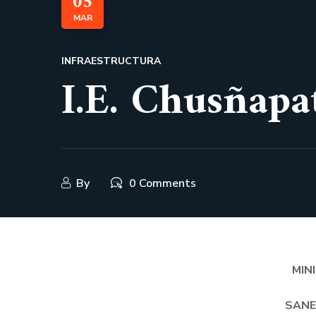
05
MAR
INFRAESTRUCTURA
I.E. Chusñap
By
0 Comments
MIN
SANE