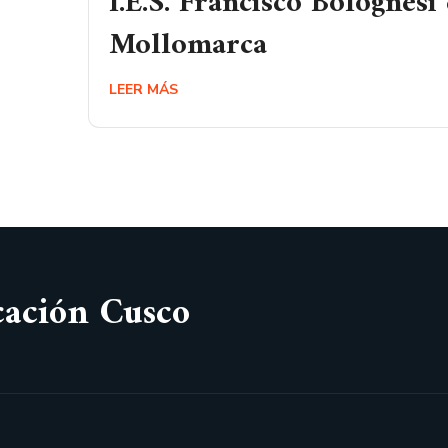
I.E.S. Francisco Bolognesi
Mollomarca
LEER MÁS
cación Cusco