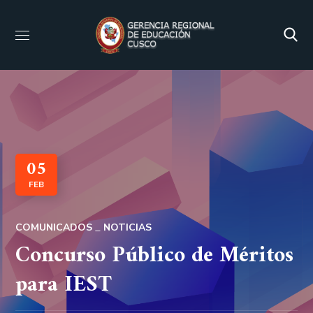
05
FEB
COMUNICADOS
NOTICIAS
Concurso Público de Méritos
para IEST