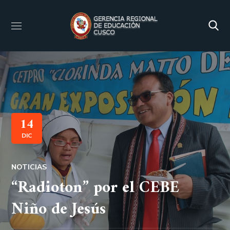
14
DIC
NOTICIAS
“Radioton” por el CEBE
Niño de Jesús