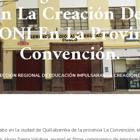
an La Creación D
I En La Provin
Convención.
ECCIÓN REGIONAL DE EDUCACIÓN IMPULSARAN LA CREACIÓN D
abo en la ciudad de Quillabamba de la provincia La Convención, 
Dr. Hugo Sierra Valdivia, asumió el firme compromiso de impulsa