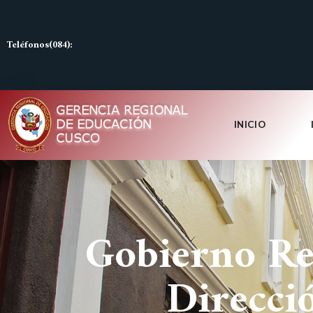
Teléfonos(084):
INICIO
Gobierno Re
Direcci