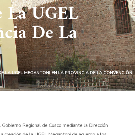
e La UGEL
cia De La
E LA UGEL MEGANTONI EN LA PROVINCIA DE LA CONVENCIÓN.
el Gobierno Regional de Cusco mediante la Dirección
r la creación de la UGEL Megantoni de acuerdo a los