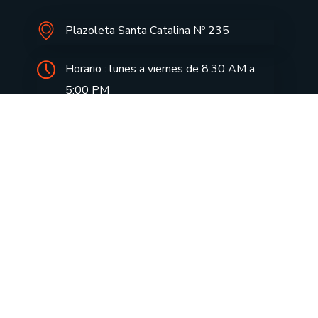
Plazoleta Santa Catalina Nº 235
Horario : lunes a viernes de 8:30 AM a
5:00 PM
informes@drecusco.edu.pe
Aprendo en casa
Notas de Prensa
Aula Virtual
Doc. FUT
Consulta tu tramite
Directivas