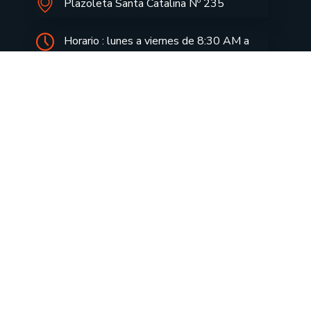
Plazoleta Santa Catalina Nº 235
Horario : lunes a viernes de 8:30 AM a
5:00 PM
informes@drecusco.edu.pe
Aprendo en casa
Notas de Prensa
Aula Virtual
Doc. FUT
Consulta tu tramite
Directivas
Boletas de pago
Cotizaciones