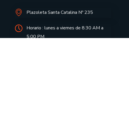
Plazoleta Santa Catalina Nº 235
Horario : lunes a viernes de 8:30 AM a
5:00 PM
informes@drecusco.edu.pe
Aprendo en casa
Notas de Prensa
Aula Virtual
Doc. FUT
Consulta tu tramite
Directivas