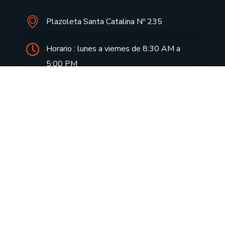
Plazoleta Santa Catalina Nº 235
Horario : lunes a viernes de 8:30 AM a
5:00 PM
informes@drecusco.edu.pe
Aprendo en casa
Notas de Prensa
Aula Virtual
Doc. FUT
Consulta tu tramite
Directivas