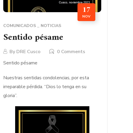
17
NOV
COMUNICADOS
NOTICIAS
Sentido pésame
By
DRE Cusco
0 Comments
Sentido pésame
Nuestras sentidas condolencias, por esta
irreparable pérdida. “Dios lo tenga en su
gloria”.