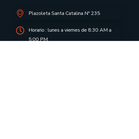
Plazoleta Santa Catalina Nº 235
Horario : lunes a viernes de 8:30 AM a
5:00 PM
informes@drecusco.edu.pe
Aprendo en casa
Notas de Prensa
Aula Virtual
Doc. FUT
Consulta tu tramite
Directivas