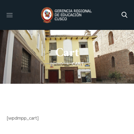
Cart
INICIO
CART
[wpdmpp_cart]