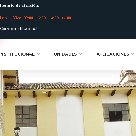
Horario de atención:
Lun. – Vier. 09:00- 13:00 | 14:00 -17:00
|
Correo institucional
INSTITUCIONAL
UNIDADES
APLICACIONES