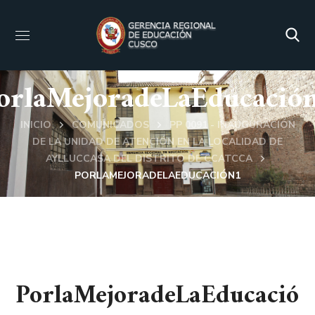
orlaMejoradeLaEducació
INICIO
COMUNICADOS
PP 0091 - INAUGURACIÓN
DE LA UNIDAD DE ATENCIÓN EN LA LOCALIDAD DE
AYLLUCCASA DEL DISTRITO DE CCATCCA
PORLAMEJORADELAEDUCACIÓN1
PorlaMejoradeLaEducació